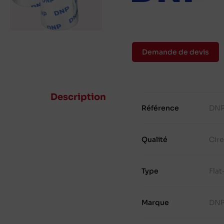
Demande de devis
Description
Référence
DNP
Qualité
Cir
Type
Fla
Marque
DN