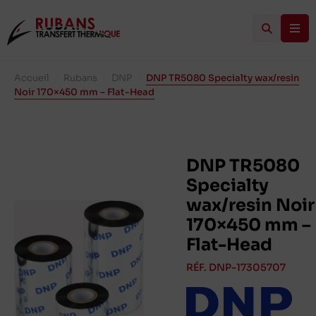
Accueil
/
Rubans
/
DNP
/
DNP TR5080 Specialty wax/resin
Noir 170×450 mm – Flat-Head
DNP TR5080
Specialty
wax/resin Noir
170×450 mm –
Flat-Head
RÉF. DNP-17305707