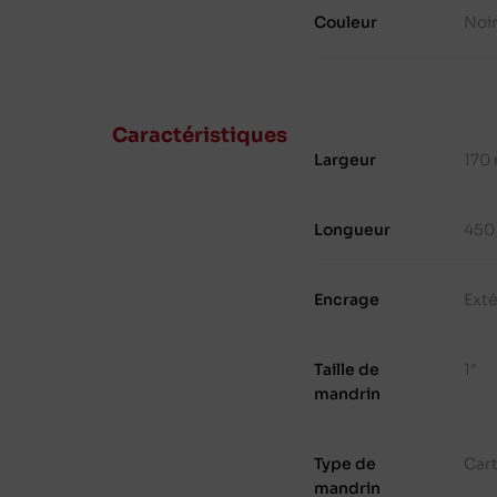
Couleur
Noi
Caractéristiques
Largeur
170
Longueur
450
Encrage
Exté
Taille de
1"
mandrin
Type de
Cart
mandrin