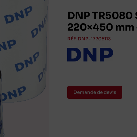
DNP TR5080 S
220×450 mm –
RÉF. DNP-17205113
Demande de devis