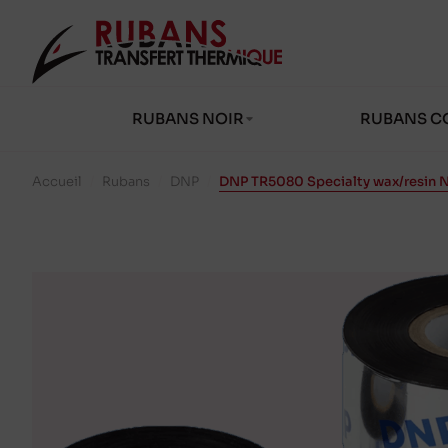
RUBANS NOIR
RUBANS C
Accueil
/
Rubans
/
DNP
/
DNP TR5080 Specialty wax/resin 