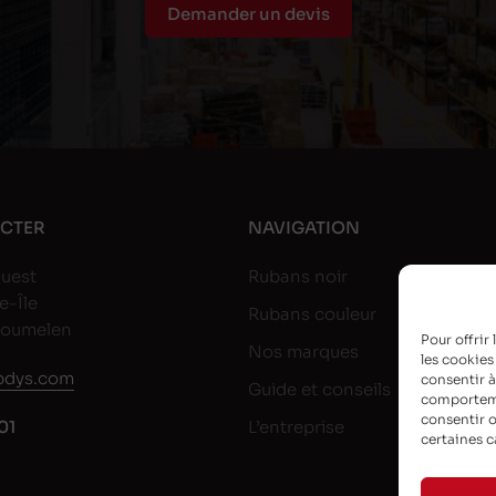
Demander un devis
CTER
NAVIGATION
uest
Rubans noir
e-Île
Rubans couleur
goumelen
Pour offrir
Nos marques
les cookies
dys.com
consentir à
Guide et conseils
comportemen
consentir o
01
L’entreprise
certaines c