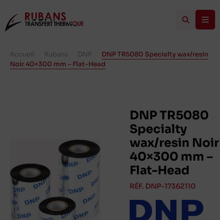
Accueil
/
Rubans
/
DNP
/
DNP TR5080 Specialty wax/resin
Noir 40×300 mm – Flat-Head
DNP TR5080
Specialty
wax/resin Noir
40×300 mm –
Flat-Head
RÉF. DNP-17362110