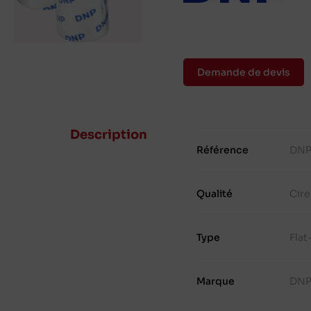
Demande de devis
Description
Référence
DNP
Qualité
Cire
Type
Fla
Marque
DN