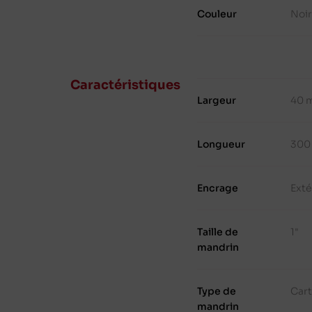
Couleur
Noir
Caractéristiques
Largeur
40 
Longueur
300
Encrage
Exté
Taille de
1"
mandrin
Type de
Cart
mandrin