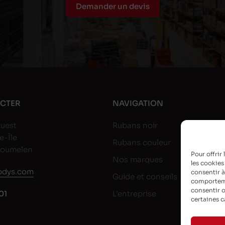
Demander un devis
CTER
NAVIGATION
uest
Rubans noir
e-Île
Rubans couleur
goumelen
Pour offrir
Nos marques
les cookies
dys.com
consentir à
Guide et conseils
comportemen
consentir o
01
L’entreprise
certaines c