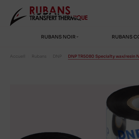
RUBANS NOIR
RUBANS C
Accueil
/
Rubans
/
DNP
/
DNP TR5080 Specialty wax/resin 