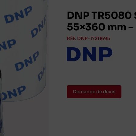
DNP TR5080 S
55×360 mm – 
RÉF. DNP-17211695
Demande de devis