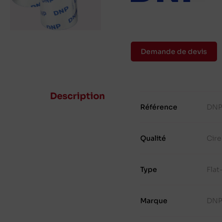
Demande de devis
Description
Référence
DNP
Qualité
Cir
Type
Fla
Marque
DN