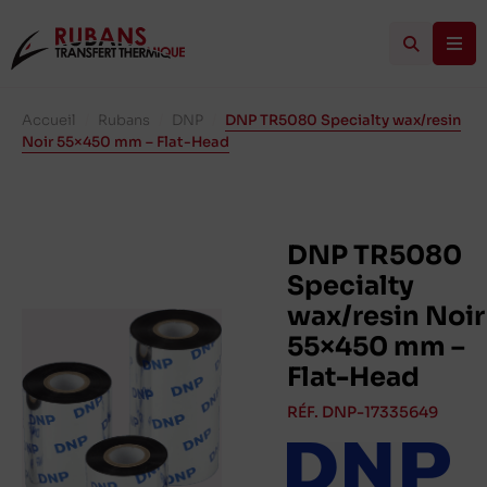
Accueil
/
Rubans
/
DNP
/
DNP TR5080 Specialty wax/resin
Noir 55×450 mm – Flat-Head
DNP TR5080
Specialty
wax/resin Noir
55×450 mm –
Flat-Head
RÉF. DNP-17335649