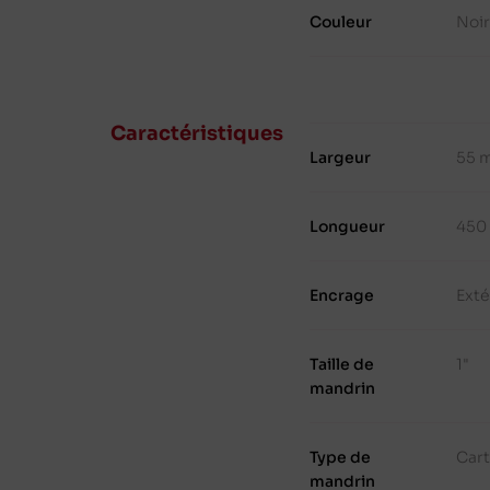
Couleur
Noi
Caractéristiques
Largeur
55 
Longueur
450
Encrage
Exté
Taille de
1"
mandrin
Type de
Cart
mandrin