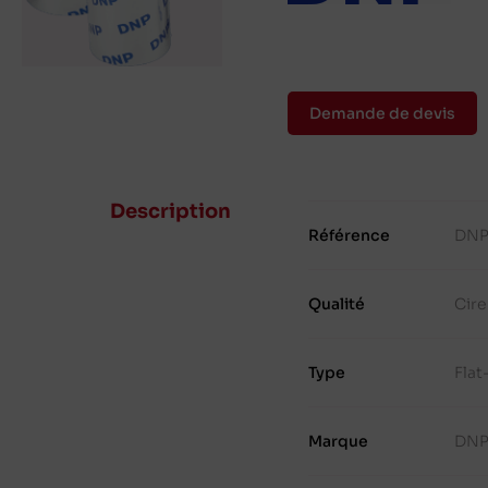
Demande de devis
Description
Référence
DNP
Qualité
Cir
Type
Fla
Marque
DN