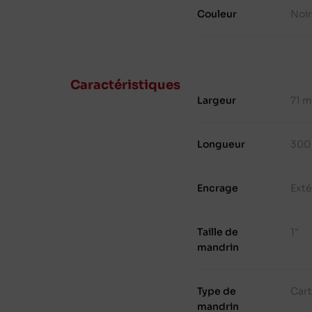
Couleur
Noi
Caractéristiques
Largeur
71 
Longueur
300
Encrage
Exté
Taille de
1"
mandrin
Type de
Cart
mandrin