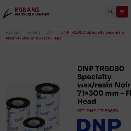
Accueil
/
Rubans
/
DNP
/
DNP TR5080 Specialty wax/resin
Noir 71×300 mm – Flat-Head
DNP TR5080
Specialty
wax/resin Noir
71×300 mm – Fl
Head
RÉF. DNP-17285688