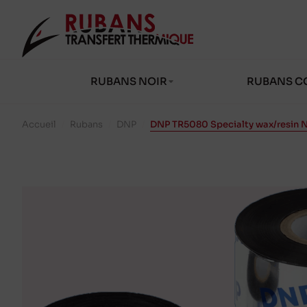
RUBANS NOIR
RUBANS C
Accueil
/
Rubans
/
DNP
/
DNP TR5080 Specialty wax/resin 