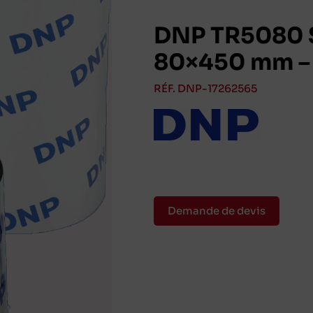
DNP TR5080 S
80×450 mm – 
RÉF. DNP-17262565
Demande de devis