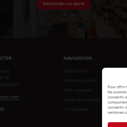
Demander un devis
CTER
NAVIGATION
uest
Rubans noir
e-Île
Rubans couleur
goumelen
Pour offrir
Nos marques
les cookies
dys.com
consentir à
Guide et conseils
comportemen
consentir o
01
L’entreprise
certaines c