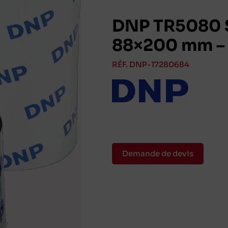
DNP TR5080 S
88×200 mm – 
RÉF. DNP-17280684
Demande de devis