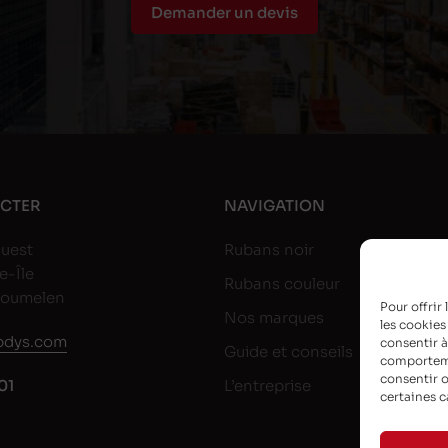
Demander un devis
CTER
NAVIGATION
uest
Rubans noir
e-Île
Rubans couleur
goumelen
Pour offrir
Nos marques
les cookies
dys.com
consentir à
Guide et conseils
comportemen
consentir o
01
L’entreprise
certaines c