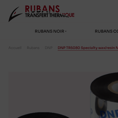
RUBANS NOIR
RUBANS C
Accueil
/
Rubans
/
DNP
/
DNP TR5080 Specialty wax/resin 