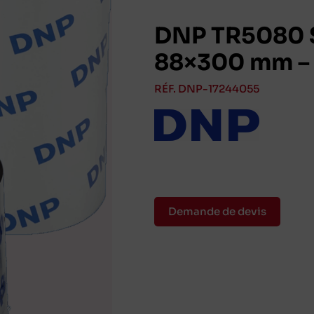
DNP TR5080 S
88×300 mm – 
RÉF. DNP-17244055
Demande de devis