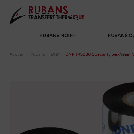
RUBANS NOIR
RUBANS C
Accueil
/
Rubans
/
DNP
/
DNP TR5080 Specialty wax/resin 