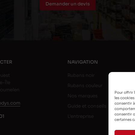
Demander un devis
CTER
NAVIGATION
uest
Rubans noir
e-Île
Rubans couleur
goumelen
Pour offrir
Nos marques
les cookies
dys.com
consentir à
Guide et conseils
comportemen
consentir o
01
L’entreprise
certaines c