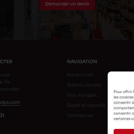
Demander un devis
CTER
NAVIGATION
uest
Rubans noir
e-Île
Rubans couleur
goumelen
Pour offrir
Nos marques
les cookies
dys.com
consentir à
Guide et conseils
comportemen
consentir o
01
L’entreprise
certaines c