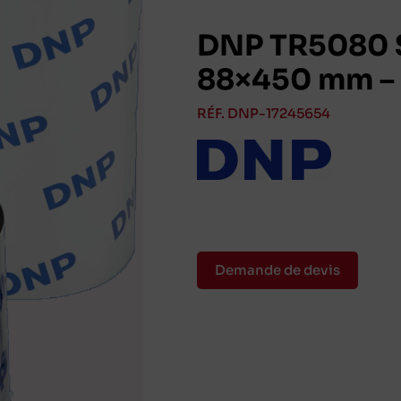
DNP TR5080 S
88×450 mm – 
RÉF. DNP-17245654
Demande de devis