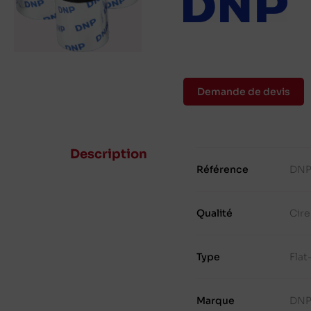
Demande de devis
Description
Référence
DNP
Qualité
Cire
Type
Fla
Marque
DN