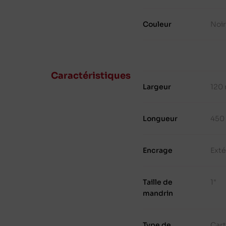
Couleur
Noir
Caractéristiques
Largeur
120
Longueur
450
Encrage
Exté
Taille de
1"
mandrin
Type de
Cart