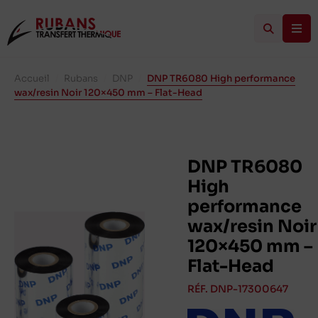
Accueil
/
Rubans
/
DNP
/
DNP TR6080 High performance
wax/resin Noir 120×450 mm – Flat-Head
DNP TR6080
High
performance
wax/resin Noir
120×450 mm –
Flat-Head
RÉF. DNP-17300647