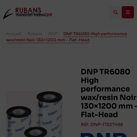
Accueil
/
Rubans
/
DNP
/
DNP TR6080 High performance
wax/resin Noir 130×1200 mm – Flat-Head
DNP TR6080
High
performance
wax/resin Noir
130×1200 mm 
Flat-Head
RÉF. DNP-17327498