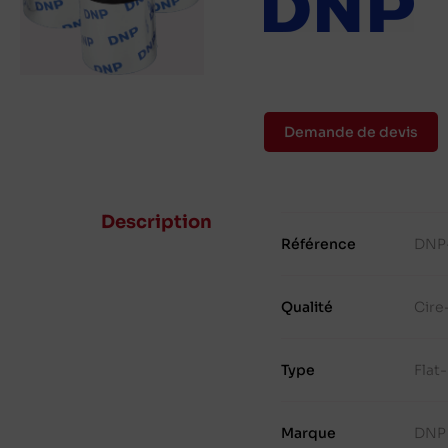
Demande de devis
Description
Référence
DNP
Qualité
Cire
Type
Flat
Marque
DNP