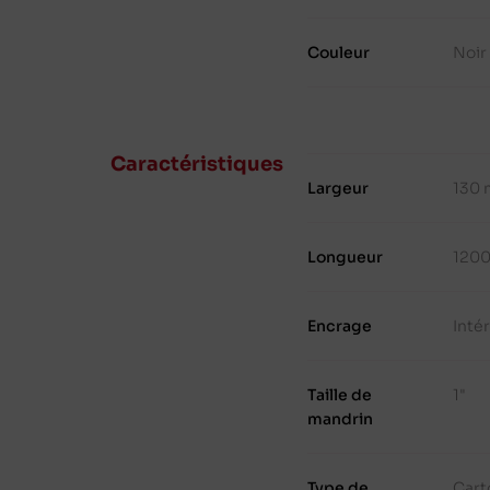
Couleur
Noir
Caractéristiques
Largeur
130
Longueur
120
Encrage
Inté
Taille de
1"
mandrin
Type de
Cart