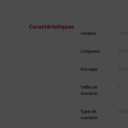
Caractéristiques
Largeur
110
Longueur
250
Encrage
Exté
Taille de
1"
mandrin
Type de
Cart
mandrin