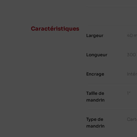
Caractéristiques
Largeur
40 
Longueur
300
Encrage
Inté
Taille de
1"
mandrin
Type de
Cart
mandrin