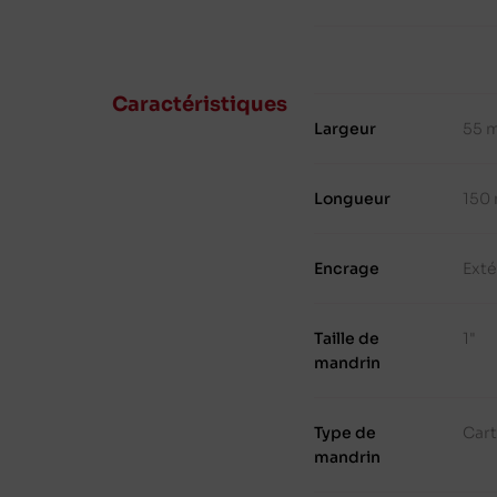
Caractéristiques
Largeur
55 
Longueur
150
Encrage
Exté
Taille de
1"
mandrin
Type de
Cart
mandrin