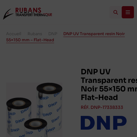
Accueil
/
Rubans
/
DNP
/
DNP UV Transparent resin Noir
55×150 mm – Flat-Head
DNP UV
Transparent re
Noir 55×150 m
Flat-Head
RÉF. DNP-17338333