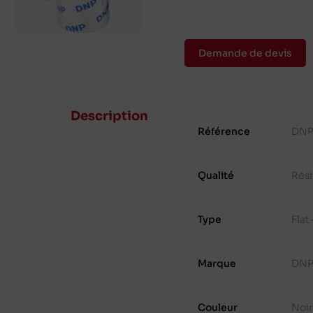
Demande de devis
Description
Référence
DNP
Qualité
Rés
Type
Fla
Marque
DN
Couleur
Noi