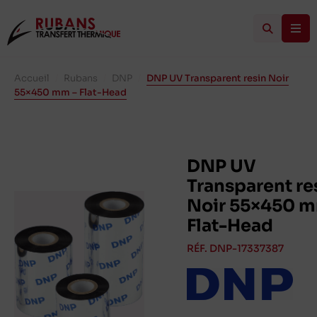
Accueil
/
Rubans
/
DNP
/
DNP UV Transparent resin Noir
55×450 mm – Flat-Head
DNP UV
Transparent re
Noir 55×450 m
Flat-Head
RÉF. DNP-17337387