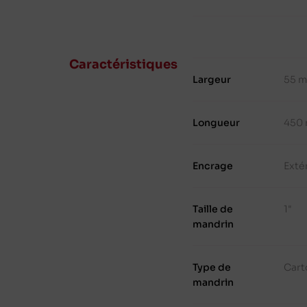
Caractéristiques
Largeur
55 
Longueur
450
Encrage
Exté
Taille de
1"
mandrin
Type de
Cart
mandrin