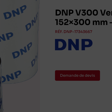
DNP V300 Vers
152×300 mm –
RÉF. DNP-17343667
Demande de devis