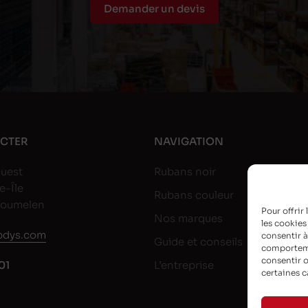
Demander un devis
CTER
NAVIGATION
uest
Rubans noir
e-Île
Rubans couleur
goumelen
Pour offrir
Nos marques
les cookies
dys.com
consentir à
Guide et conseils
comportemen
consentir o
01
L’entreprise
certaines c