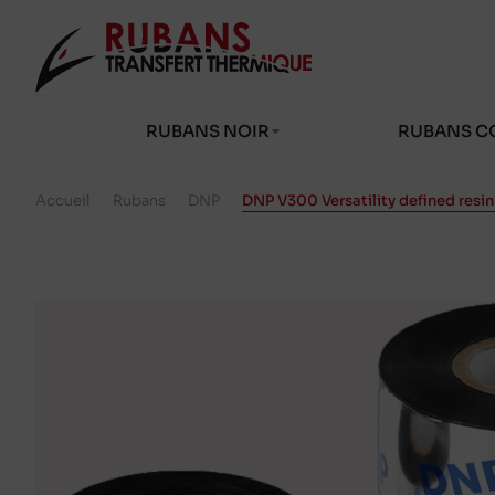
RUBANS NOIR
RUBANS C
Accueil
/
Rubans
/
DNP
/
DNP V300 Versatility defined resi