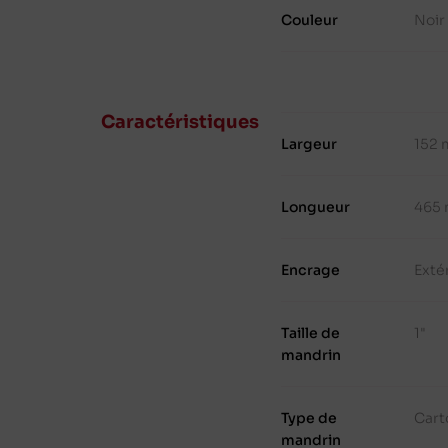
Couleur
Noir
Caractéristiques
Largeur
152
Longueur
465
Encrage
Exté
Taille de
1"
mandrin
Type de
Cart
mandrin