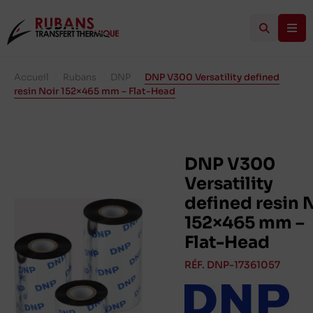
Accueil
/
Rubans
/
DNP
/
DNP V300 Versatility defined
resin Noir 152×465 mm – Flat-Head
DNP V300
Versatility
defined resin 
152×465 mm –
Flat-Head
RÉF. DNP-17361057