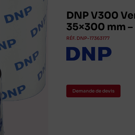
DNP V300 Vers
35×300 mm – 
RÉF. DNP-17363177
Demande de devis