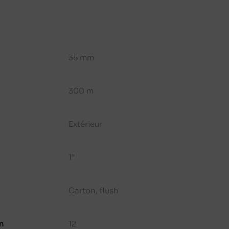
35 mm
300 m
Extérieur
1"
Carton, flush
n
12