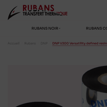
RUBANS NOIR
RUBANS C
Accueil
/
Rubans
/
DNP
/
DNP V300 Versatility defined res