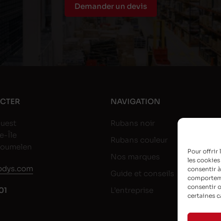
Demander un devis
CTER
NAVIGATION
uest
Rubans noir
e-Île
Rubans couleur
goumelen
Pour offrir
Nos marques
les cookies
dys.com
consentir à
Guide et conseils
comportemen
consentir o
01
L’entreprise
certaines c