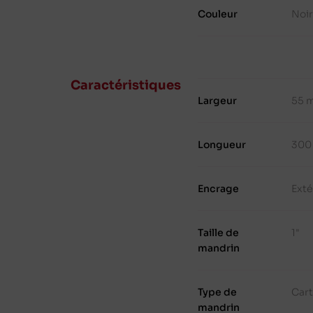
Couleur
Noi
Caractéristiques
Largeur
55 
Longueur
300
Encrage
Exté
Taille de
1"
mandrin
Type de
Cart
mandrin