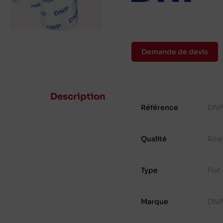
Demande de devis
Description
Référence
DNP
Qualité
Rés
Type
Fla
Marque
DN