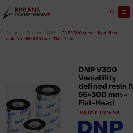
Accueil
/
Rubans
/
DNP
/
DNP V300 Versatility defined
resin Noir 55×300 mm – Flat-Head
DNP V300
Versatility
defined resin 
55×300 mm –
Flat-Head
RÉF. DNP-17346769