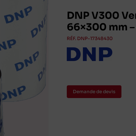
DNP V300 Vers
66×300 mm – 
RÉF. DNP-17348430
Demande de devis