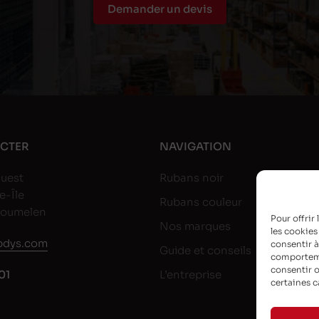
Demander un devis
CTER
NAVIGATION
uest
Rubans noir
e-Île
Rubans couleur
goumelen
Pour offrir
Nos marques
les cookies
dys.com
consentir à
Guide et conseils
comportemen
consentir o
01
L’entreprise
certaines c