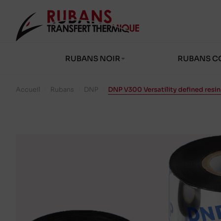
RUBANS NOIR
RUBANS C
Accueil
/
Rubans
/
DNP
/
DNP V300 Versatility defined res