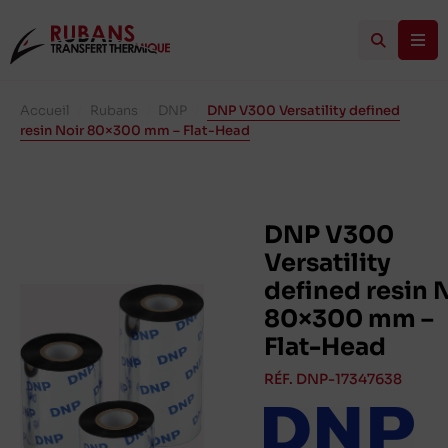
Accueil
/
Rubans
/
DNP
/
DNP V300 Versatility defined
resin Noir 80×300 mm – Flat-Head
DNP V300
Versatility
defined resin 
80×300 mm –
Flat-Head
RÉF. DNP-17347638