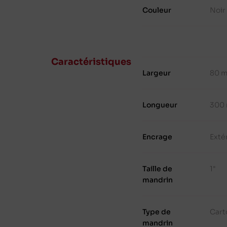
Couleur
Noir
Caractéristiques
Largeur
80 
Longueur
300
Encrage
Exté
Taille de
1"
mandrin
Type de
Cart
mandrin