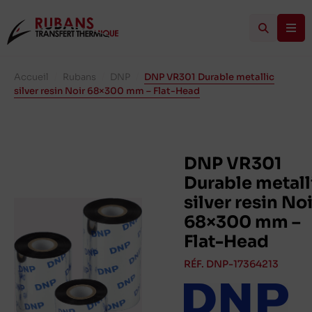
Accueil
/
Rubans
/
DNP
/
DNP VR301 Durable metallic
silver resin Noir 68×300 mm – Flat-Head
DNP VR301
Durable metall
silver resin Noi
68×300 mm –
Flat-Head
RÉF. DNP-17364213