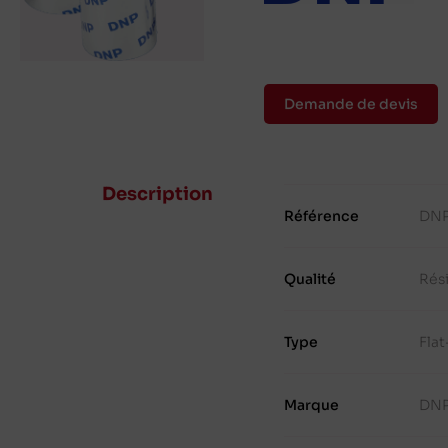
Demande de devis
Description
Référence
DNP
Qualité
Rés
Type
Fla
Marque
DN