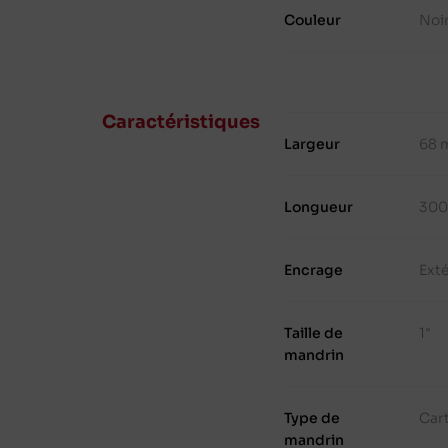
Couleur
Noi
Caractéristiques
Largeur
68 
Longueur
300
Encrage
Ext
Taille de
1"
mandrin
Type de
Cart
mandrin