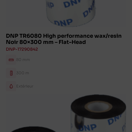
DNP TR6080 High performance wax/resin
Noir 80×300 mm – Flat-Head
DNP-17290842
80 mm
300 m
Extérieur