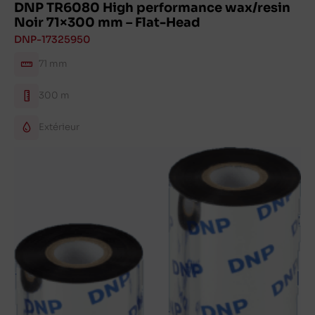
DNP TR6080 High performance wax/resin
Noir 71×300 mm – Flat-Head
DNP-17325950
71 mm
300 m
Extérieur