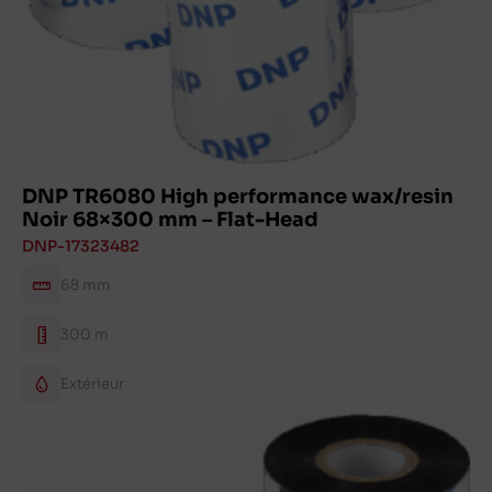
DNP TR6080 High performance wax/resin
Noir 68×300 mm – Flat-Head
DNP-17323482
68 mm
300 m
Extérieur