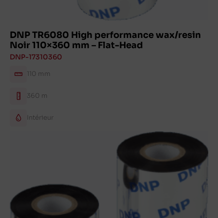
DNP TR6080 High performance wax/resin
Noir 110×360 mm – Flat-Head
DNP-17310360
110 mm
360 m
Intérieur