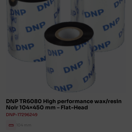
DNP TR6080 High performance wax/resin
Noir 104×450 mm – Flat-Head
DNP-17296249
104 mm