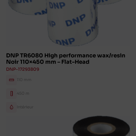
DNP TR6080 High performance wax/resin
Noir 110×450 mm – Flat-Head
DNP-17293809
110 mm
450 m
Intérieur