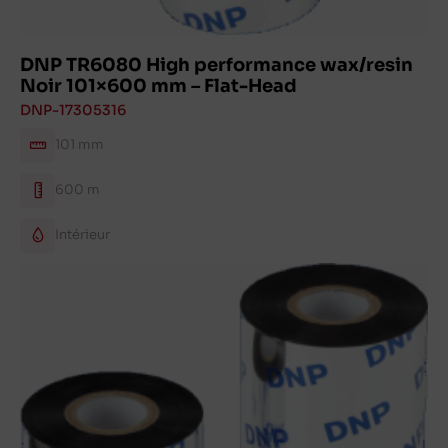
DNP TR6080 High performance wax/resin
Noir 101×600 mm – Flat-Head
DNP-17305316
101 mm
600 m
Intérieur