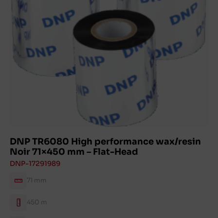
DNP TR6080 High performance wax/resin
Noir 71×450 mm – Flat-Head
DNP-17291989
71 mm
450 m