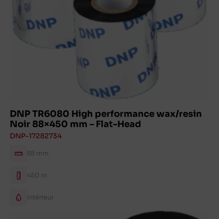
DNP TR6080 High performance wax/resin
Noir 88×450 mm – Flat-Head
DNP-17282734
88 mm
450 m
Intérieur