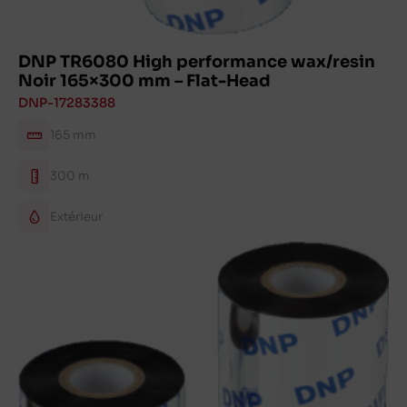
DNP TR6080 High performance wax/resin
Noir 165×300 mm – Flat-Head
DNP-17283388
165 mm
300 m
Extérieur