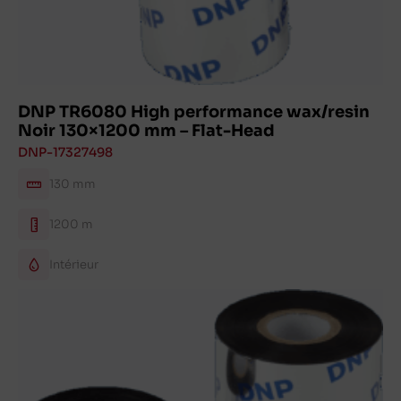
DNP TR6080 High performance wax/resin
Noir 130×1200 mm – Flat-Head
DNP-17327498
130 mm
1200 m
Intérieur