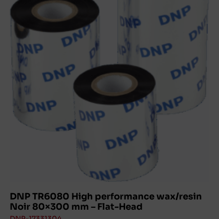
DNP TR6080 High performance wax/resin
Noir 80×300 mm – Flat-Head
DNP-17331304