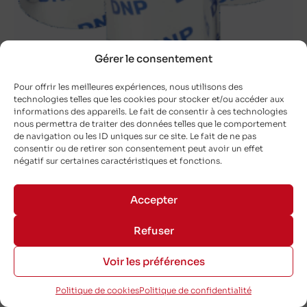
Gérer le consentement
Pour offrir les meilleures expériences, nous utilisons des
technologies telles que les cookies pour stocker et/ou accéder aux
informations des appareils. Le fait de consentir à ces technologies
DNP TR6080 High performance wax/resin
nous permettra de traiter des données telles que le comportement
Noir 110×300 mm – Flat-Head
de navigation ou les ID uniques sur ce site. Le fait de ne pas
consentir ou de retirer son consentement peut avoir un effet
DNP-17292072
négatif sur certaines caractéristiques et fonctions.
110 mm
Accepter
300 m
Refuser
Extérieur
Voir les préférences
Politique de cookies
Politique de confidentialité