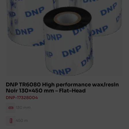
DNP TR6080 High performance wax/resin
Noir 130×450 mm – Flat-Head
DNP-17328004
130 mm
450 m