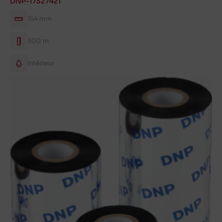
DNP-17327421
154 mm
300 m
Intérieur