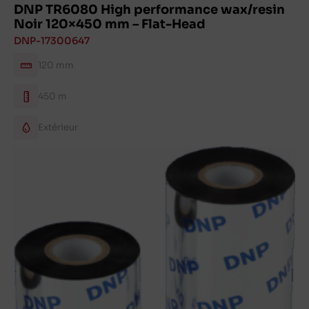
DNP TR6080 High performance wax/resin
Noir 120×450 mm – Flat-Head
DNP-17300647
120 mm
450 m
Extérieur